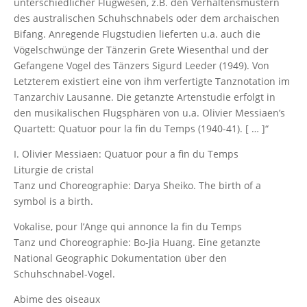
unterschiedlicher Flugwesen, z.B. den Verhaltensmustern
des australischen Schuhschnabels oder dem archaischen
Bifang. Anregende Flugstudien lieferten u.a. auch die
Vögelschwünge der Tänzerin Grete Wiesenthal und der
Gefangene Vogel des Tänzers Sigurd Leeder (1949). Von
Letzterem existiert eine von ihm verfertigte Tanznotation im
Tanzarchiv Lausanne. Die getanzte Artenstudie erfolgt in
den musikalischen Flugsphären von u.a. Olivier Messiaen’s
Quartett: Quatuor pour la fin du Temps (1940-41). [ … ]“
I. Olivier Messiaen: Quatuor pour a fin du Temps
Liturgie de cristal
Tanz und Choreographie: Darya Sheiko. The birth of a
symbol is a birth.
Vokalise, pour l’Ange qui annonce la fin du Temps
Tanz und Choreographie: Bo-Jia Huang. Eine getanzte
National Geographic Dokumentation über den
Schuhschnabel-Vogel.
Abime des oiseaux