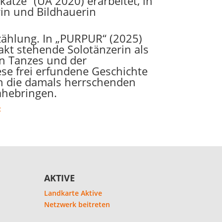
atze“ (UA 2020) erarbeitet, in
rin und Bildhauerin
rzählung. In „PURPUR“ (2025)
kt stehende Solotänzerin als
en Tanzes und der
ese frei erfundene Geschichte
n die damals herrschenden
ahebringen.
R
AKTIVE
Landkarte Aktive
Netzwerk beitreten