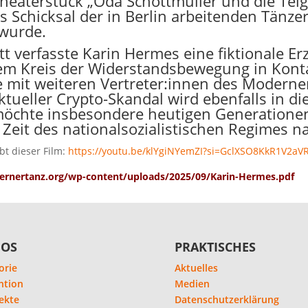
eaterstück „Oda Schottmüller und die Teigk
Schicksal der in Berlin arbeitenden Tänze
 wurde.
tt verfasste Karin Hermes eine fiktionale E
dem Kreis der Widerstandsbewegung in Konta
se mit weiteren Vertreter:innen des Modern
tueller Crypto-Skandal wird ebenfalls in di
möchte insbesondere heutigen Generatione
eit des nationalsozialistischen Regimes n
bt dieser Film:
https://youtu.be/klYgiNYemZI?si=GclXSO8KkR1V2aV
ernertanz.org/wp-content/uploads/2025/09/Karin-Hermes.pdf
FOS
PRAKTISCHES
orie
Aktuelles
ntion
Medien
ekte
Datenschutzerklärung