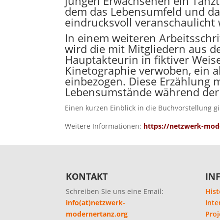
jungen Erwachsenen ein Tanzth
dem das Lebensumfeld und das 
eindrucksvoll veranschaulicht
In einem weiteren Arbeitsschri
wird die mit Mitgliedern aus 
Hauptakteurin in fiktiver Wei
Kinetographie verwoben, ein ak
einbezogen. Diese Erzählung 
Lebensumstände während der Z
Einen kurzen Einblick in die Buchvorstellung gi
Weitere Informationen:
https://netzwerk-mod
KONTAKT
IN
Schreiben Sie uns eine Email:
Hist
info(at)netzwerk-
Inte
modernertanz.org
Proj