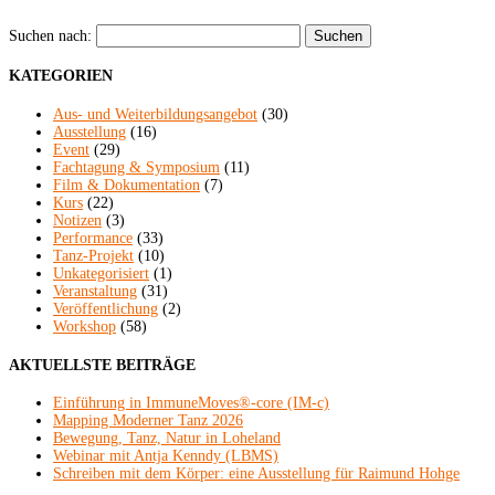
Suchen nach:
KATEGORIEN
Aus- und Weiterbildungsangebot
(30)
Ausstellung
(16)
Event
(29)
Fachtagung & Symposium
(11)
Film & Dokumentation
(7)
Kurs
(22)
Notizen
(3)
Performance
(33)
Tanz-Projekt
(10)
Unkategorisiert
(1)
Veranstaltung
(31)
Veröffentlichung
(2)
Workshop
(58)
AKTUELLSTE BEITRÄGE
Einführung in ImmuneMoves®-core (IM-c)
Mapping Moderner Tanz 2026
Bewegung, Tanz, Natur in Loheland
Webinar mit Antja Kenndy (LBMS)
Schreiben mit dem Körper: eine Ausstellung für Raimund Hohge