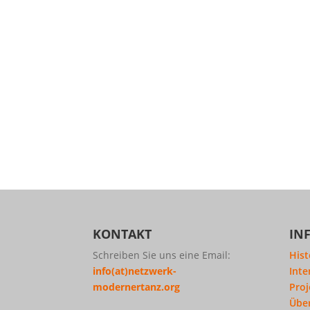
KONTAKT
IN
Schreiben Sie uns eine Email:
Hist
info(at)netzwerk-
Inte
modernertanz.org
Proj
Übe