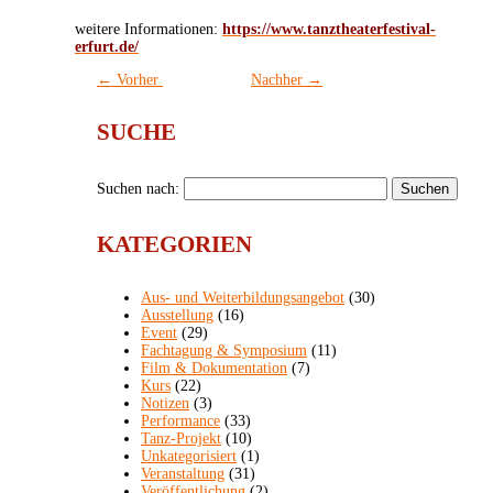
weitere Informationen:
https://www.tanztheaterfestival-
erfurt.de/
←
Vorher
Nachher
→
SUCHE
Suchen nach:
KATEGORIEN
Aus- und Weiterbildungsangebot
(30)
Ausstellung
(16)
Event
(29)
Fachtagung & Symposium
(11)
Film & Dokumentation
(7)
Kurs
(22)
Notizen
(3)
Performance
(33)
Tanz-Projekt
(10)
Unkategorisiert
(1)
Veranstaltung
(31)
Veröffentlichung
(2)