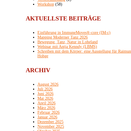
Workshop
(58)
AKTUELLSTE BEITRÄGE
Einführung in ImmuneMoves®-core (IM-c)
Mapping Moderner Tanz 2026
Bewegung, Tanz, Natur in Loheland
Webinar mit Antja Kenndy (LBMS)
Schreiben mit dem Körper: eine Ausstellung für Raimu
Hohge
ARCHIV
August 2026
Juli 2026
Juni 2026
Mai 2026
April 2026
März 2026
Februar 2026
Januar 2026
Dezember 2025
November 2025