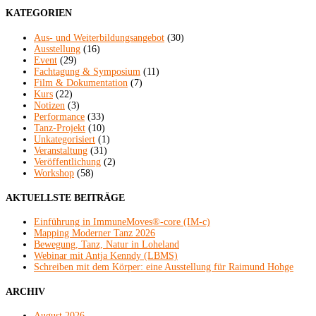
KATEGORIEN
Aus- und Weiterbildungsangebot
(30)
Ausstellung
(16)
Event
(29)
Fachtagung & Symposium
(11)
Film & Dokumentation
(7)
Kurs
(22)
Notizen
(3)
Performance
(33)
Tanz-Projekt
(10)
Unkategorisiert
(1)
Veranstaltung
(31)
Veröffentlichung
(2)
Workshop
(58)
AKTUELLSTE BEITRÄGE
Einführung in ImmuneMoves®-core (IM-c)
Mapping Moderner Tanz 2026
Bewegung, Tanz, Natur in Loheland
Webinar mit Antja Kenndy (LBMS)
Schreiben mit dem Körper: eine Ausstellung für Raimund Hohge
ARCHIV
August 2026